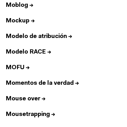
Equipo
Moblog
→
Informes
Sesiones
Mockup
→
Talento
Modelo de atribución
→
Premios
Contacto
Modelo RACE
→
English
MOFU
→
Momentos de la verdad
Cultura
Diccionario
→
Legal
Privacidad
Cookies
Mouse over
→
Twitter
3.332
Linkedin
4.590
Instagram
1.898
Youtube
212
Mousetrapping
→
Newsletter
31.730