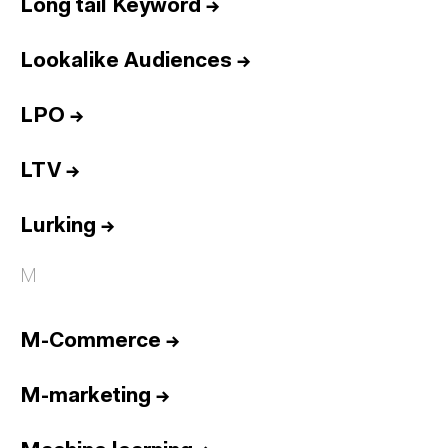
Long tail Keyword
→
Lookalike Audiences
→
LPO
→
LTV
→
Lurking
→
M
M-Commerce
→
M-marketing
→