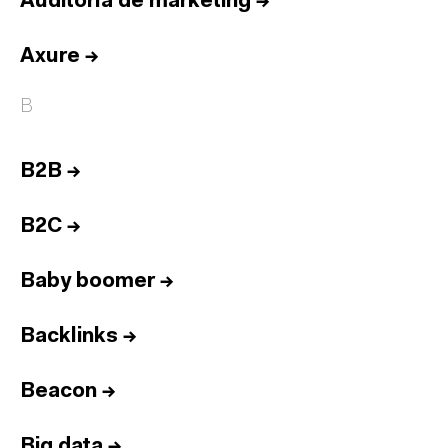
Auditoría de marketing
→
Axure
→
B
B2B
→
B2C
→
Baby boomer
→
Backlinks
→
Beacon
→
Big data
→