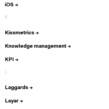
iOS
→
K
Kissmetrics
→
Knowledge management
→
KPI
→
L
Laggards
→
Layar
→