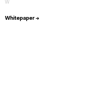
W
Whitepaper
→
Inicio
Equipo
Informes
Sesiones
Talento
Premios
Contacto