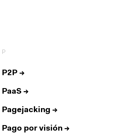
P
P2P
→
PaaS
→
Pagejacking
→
Pago por visión
→