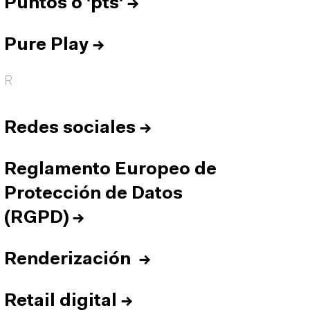
Puntos o 'pts'
→
Pure Play
→
R
Redes sociales
→
Reglamento Europeo de
Protección de Datos
(RGPD)
→
Renderización
→
Retail digital
→