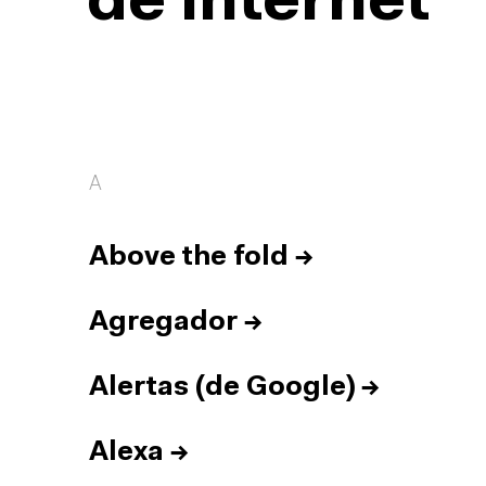
de internet
A
Above the fold
→
Agregador
→
Alertas (de Google)
→
Alexa
→