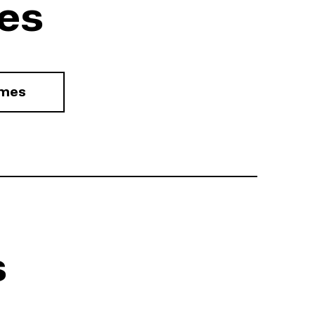
es
rmes
s