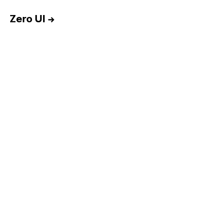
Zero UI
→
Inicio
Equipo
Informes
Sesiones
Talento
Premios
Contacto
English