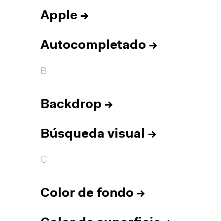
Apple
→
Autocompletado
→
B
Backdrop
→
Búsqueda visual
→
C
Color de fondo
→