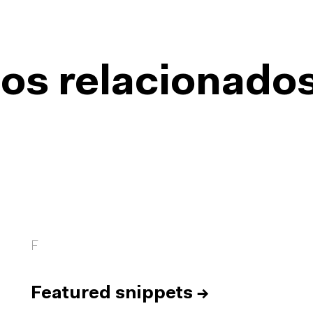
os relacionado
F
Featured snippets
→