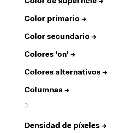
Color de superficie
→
Color primario
→
Color secundario
→
Colores 'on'
→
Colores alternativos
→
Columnas
→
D
Densidad de píxeles
→