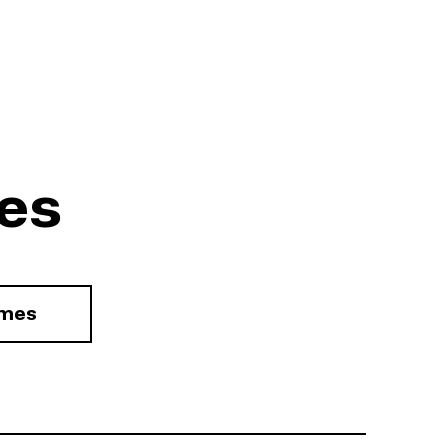
es
rmes