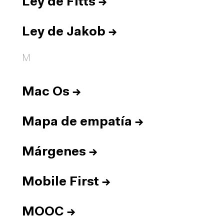
Ley de Fitts
→
Ley de Jakob
→
M
Mac Os
→
Mapa de empatía
→
Márgenes
→
Mobile First
→
MOOC
→