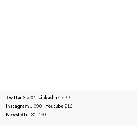
Informes
Sesiones
Talento
Premios
Contacto
English
Cultura
Diccionario
Legal
Privacidad
Cookies
Twitter
3.332
Linkedin
4.590
Instagram
1.898
Youtube
212
Newsletter
31.730