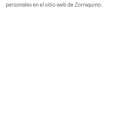
personales en el sitio web de Zorraquino.
Inicio
Equipo
Informes
Sesiones
Talento
Premios
Contacto
English