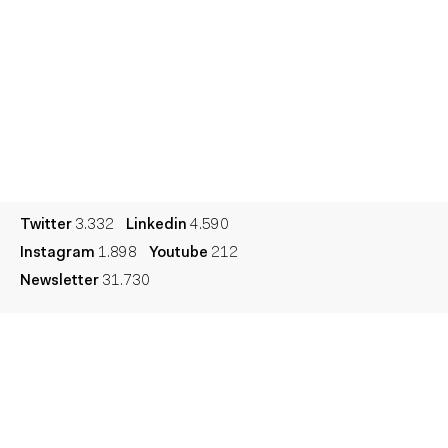
Talento
Premios
Contacto
Cultura
Diccionario
Legal
Privacidad
Cookies
Twitter
3.332
Linkedin
4.590
Instagram
1.898
Youtube
212
Newsletter
31.730