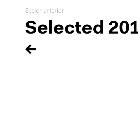
Sesión anterior
Selected 20
←