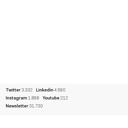
Informes
Sesiones
Talento
Premios
Contacto
Cultura
Diccionario
Legal
Privacidad
Cookies
Twitter
3.332
Linkedin
4.590
Instagram
1.898
Youtube
212
Newsletter
31.730