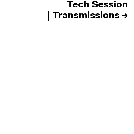
Tech Session
| Transmissions
→
Inicio
Equipo
Informes
Sesiones
Talento
Premios
Contacto