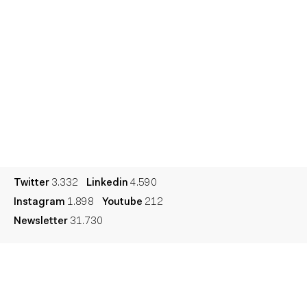
Sesiones
Talento
Premios
Contacto
Cultura
Diccionario
Legal
Privacidad
Cookies
Twitter
3.332
Linkedin
4.590
Instagram
1.898
Youtube
212
Newsletter
31.730