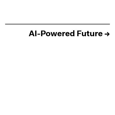
AI-Powered Future
→
Inicio
Equipo
Informes
Sesiones
Talento