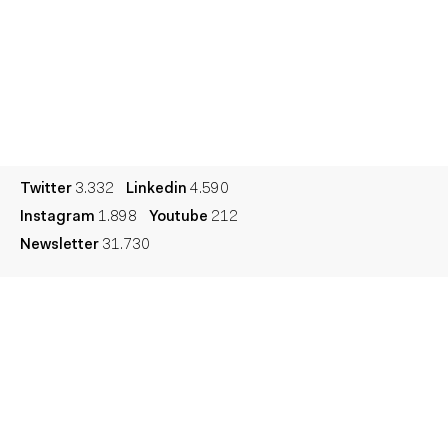
Premios
Contacto
Cultura
Diccionario
Legal
Privacidad
Cookies
Twitter
3.332
Linkedin
4.590
Instagram
1.898
Youtube
212
Newsletter
31.730