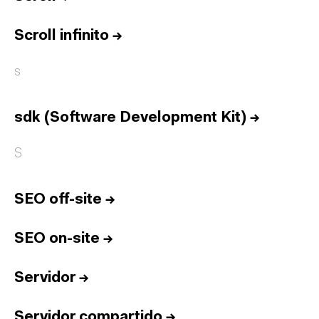
Equipo
Informes
Scroll infinito
→
Sesiones
s
Talento
Premios
sdk (Software Development Kit)
→
Contacto
English
S
SEO off-site
→
Cultura
Diccionario
Legal
Privacidad
Cookies
SEO on-site
→
Twitter
3.332
Linkedin
4.590
Servidor
→
Instagram
1.898
Youtube
212
Newsletter
31.730
Servidor compartido
→