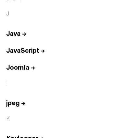
J
Java
→
JavaScript
→
Joomla
→
j
jpeg
→
K