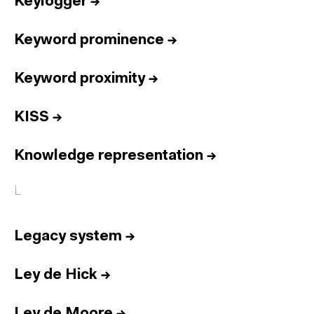
Keylogger
→
Keyword prominence
→
Keyword proximity
→
KISS
→
Knowledge representation
→
L
Legacy system
→
Ley de Hick
→
Ley de Moore
→