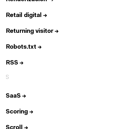
Retail digital
→
Returning visitor
→
Robots.txt
→
RSS
→
S
SaaS
→
Scoring
→
Inicio
Scroll
→