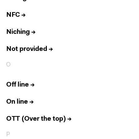
NFC
→
Niching
→
Not provided
→
O
Off line
→
On line
→
OTT (Over the top)
→
P