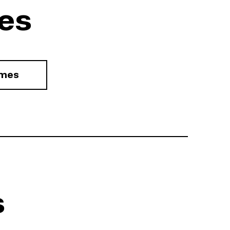
es
rmes
s