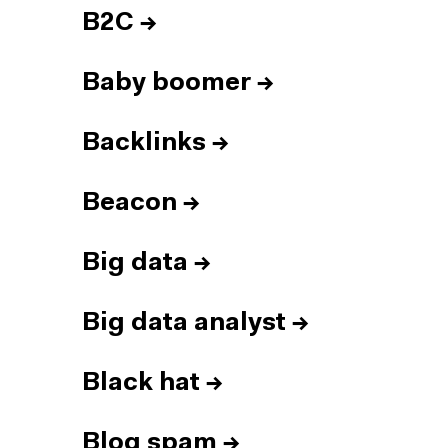
B2C
→
Baby boomer
→
Backlinks
→
Beacon
→
Big data
→
Big data analyst
→
Black hat
→
Blog spam
→