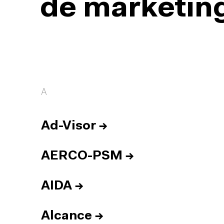
de marketing
A
Ad-Visor
→
AERCO-PSM
→
AIDA
→
Alcance
→