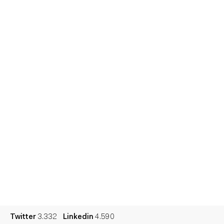
Inicio
Equipo
Informes
Sesiones
Talento
Premios
Contacto
Cultura
Diccionario
Legal
Privacidad
Cookies
Twitter
3.332
Linkedin
4.590