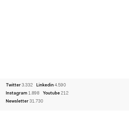
Informes
Sesiones
Talento
Premios
Contacto
Cultura
Diccionario
Legal
Privacidad
Cookies
Twitter
3.332
Linkedin
4.590
Instagram
1.898
Youtube
212
Newsletter
31.730