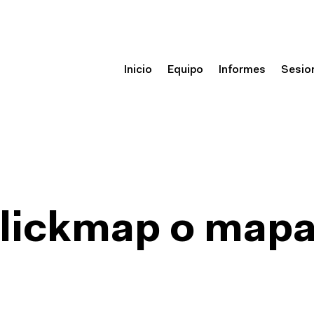
Inicio
Equipo
Informes
Sesio
clickmap o map