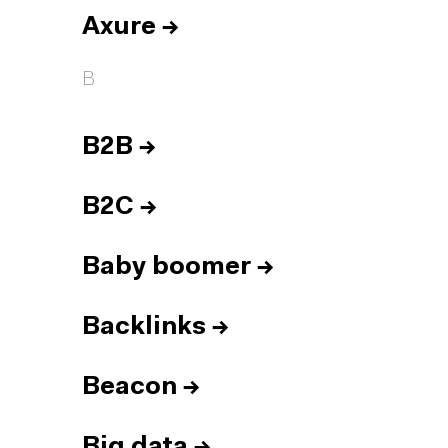
Axure
→
B
B2B
→
B2C
→
Baby boomer
→
Backlinks
→
Beacon
→
Big data
→