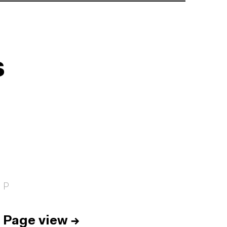
s
P
Page view
→