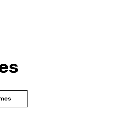
es
rmes