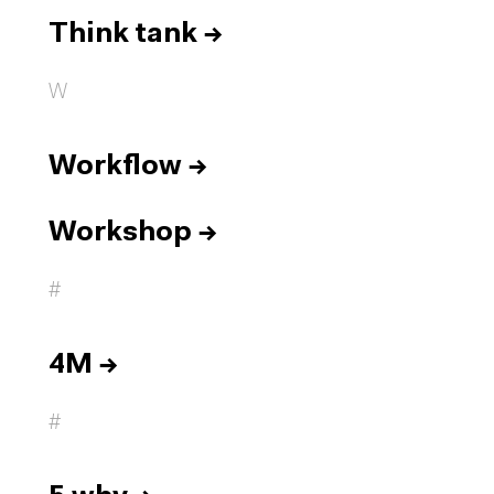
Think tank
→
W
Workflow
→
Workshop
→
#
4M
→
#