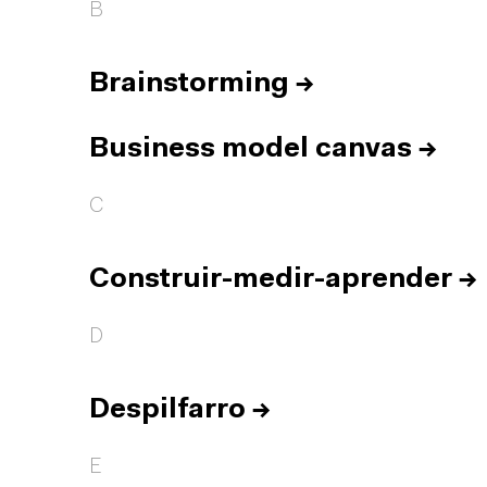
B
Brainstorming
→
Business model canvas
→
C
Construir-medir-aprender
→
D
Despilfarro
→
E