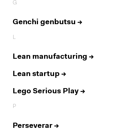
G
Genchi genbutsu
→
L
Lean manufacturing
→
Lean startup
→
Lego Serious Play
→
P
Perseverar
→