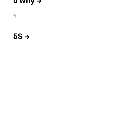
5 why
→
#
5S
→