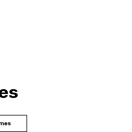
es
rmes