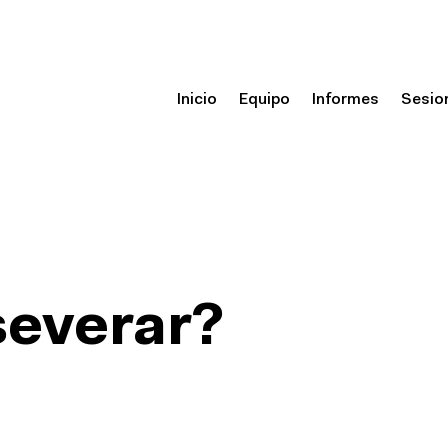
Inicio
Equipo
Informes
Sesio
severar?