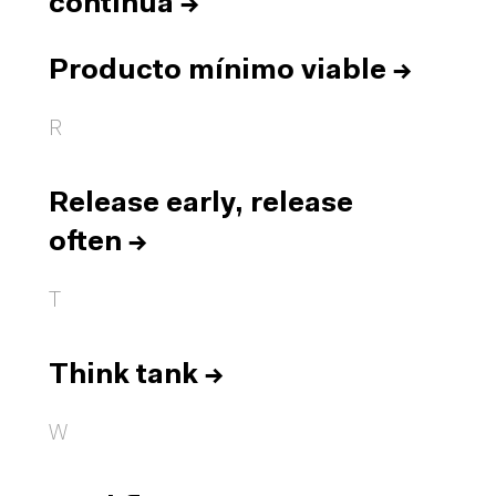
continua
→
Producto mínimo viable
→
R
Release early, release
often
→
T
Think tank
→
W