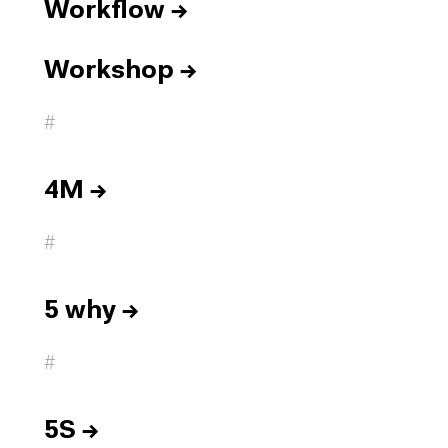
Workflow
→
Workshop
→
#
4M
→
#
5 why
→
#
5S
→