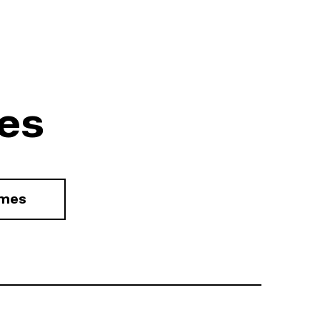
es
rmes