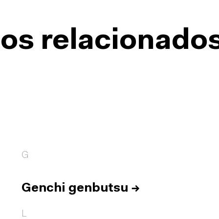
os relacionado
G
Genchi genbutsu
→
L