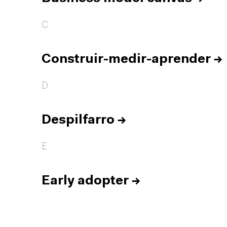
C
Construir-medir-aprender
→
D
Despilfarro
→
E
Early adopter
→