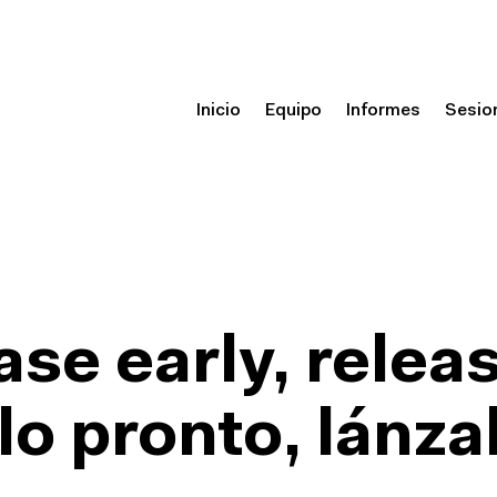
Inicio
Equipo
Informes
Sesio
ase early, relea
lo pronto, lánza