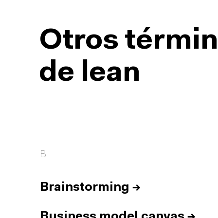
Otros términ
de lean
B
Brainstorming
→
Business model canvas
→