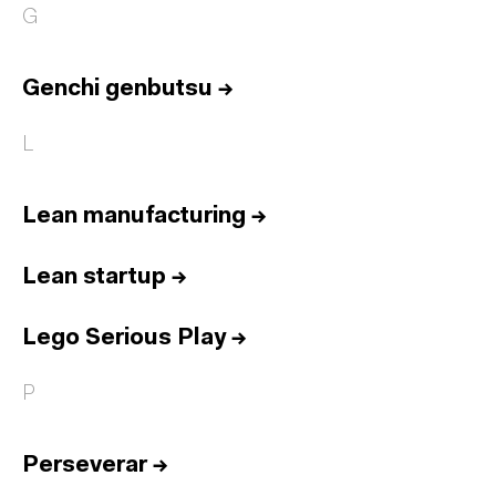
G
Genchi genbutsu
→
L
Lean manufacturing
→
Lean startup
→
Lego Serious Play
→
P
Perseverar
→