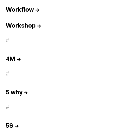
Workflow
→
Workshop
→
#
4M
→
#
5 why
→
#
5S
→