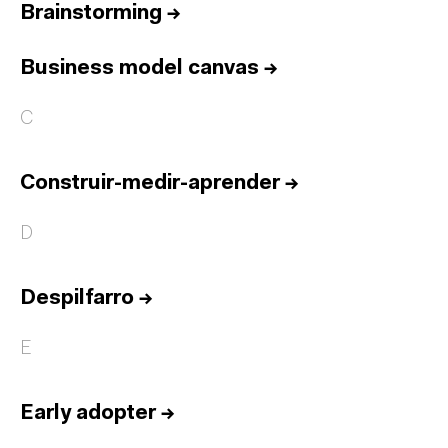
Brainstorming
→
Business model canvas
→
C
Construir-medir-aprender
→
D
Despilfarro
→
E
Early adopter
→