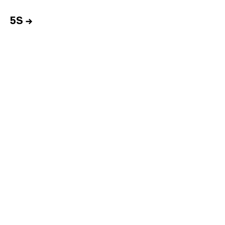
5S
→
Inicio
Equipo
Informes
Sesiones
Talento
Premios
Contacto
English