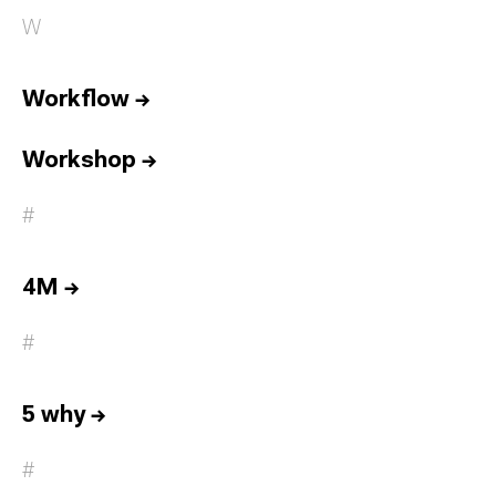
W
Workflow
→
Workshop
→
#
4M
→
#
5 why
→
#