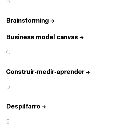
B
Brainstorming
→
Business model canvas
→
C
Construir-medir-aprender
→
D
Despilfarro
→
E