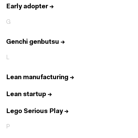
Early adopter
→
G
Genchi genbutsu
→
L
Lean manufacturing
→
Lean startup
→
Lego Serious Play
→
P