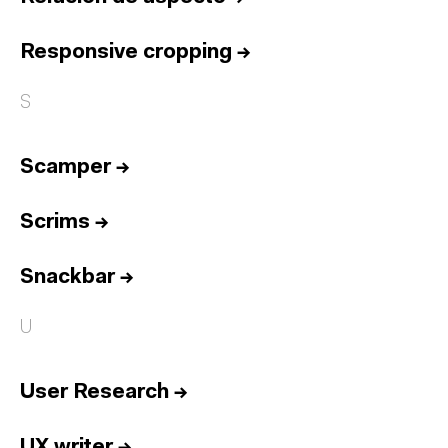
Responsive cropping
→
S
Scamper
→
Scrims
→
Snackbar
→
U
User Research
→
UX writer
→