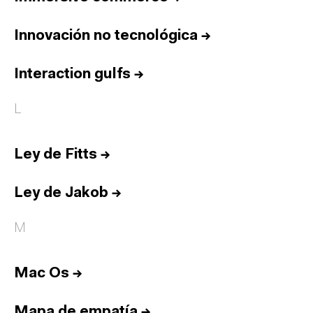
Innovación no tecnológica
→
Interaction gulfs
→
L
Ley de Fitts
→
Ley de Jakob
→
M
Mac Os
→
Mapa de empatía
→