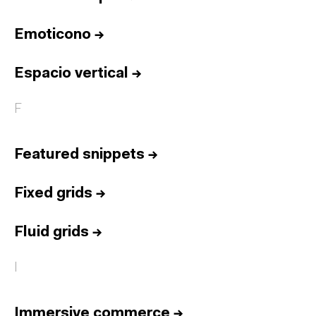
Emoticono
→
Espacio vertical
→
F
Featured snippets
→
Fixed grids
→
Fluid grids
→
I
Immersive commerce
→