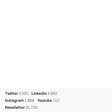
Equipo
Informes
Sesiones
Talento
Premios
Contacto
English
Cultura
Diccionario
Legal
Privacidad
Cookies
Twitter
3.332
Linkedin
4.590
Instagram
1.898
Youtube
212
Newsletter
31.730