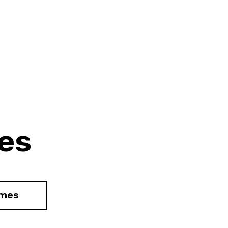
es
rmes