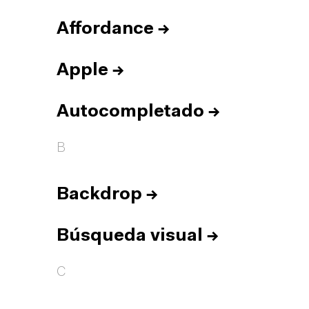
Affordance
→
Apple
→
Autocompletado
→
B
Backdrop
→
Búsqueda visual
→
C