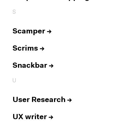
S
Scamper
→
Scrims
→
Snackbar
→
U
User Research
→
UX writer
→