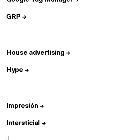
GRP
→
H
House advertising
→
Hype
→
I
Impresión
→
Intersticial
→
J