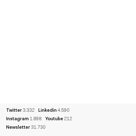
Equipo
Informes
Sesiones
Talento
Premios
Contacto
English
Cultura
Diccionario
Legal
Privacidad
Cookies
Twitter
3.332
Linkedin
4.590
Instagram
1.898
Youtube
212
Newsletter
31.730