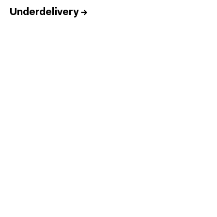
Underdelivery
→
Inicio
Equipo
Informes
Sesiones
Talento
Premios
Contacto
English