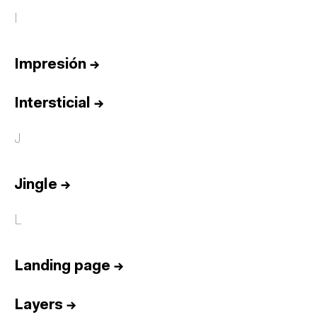
I
Impresión
→
Intersticial
→
J
Jingle
→
L
Landing page
→
Layers
→