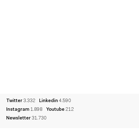
Informes
Sesiones
Talento
Premios
Contacto
English
Cultura
Diccionario
Legal
Privacidad
Cookies
Twitter
3.332
Linkedin
4.590
Instagram
1.898
Youtube
212
Newsletter
31.730