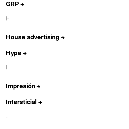
GRP
→
H
House advertising
→
Hype
→
I
Impresión
→
Intersticial
→
J