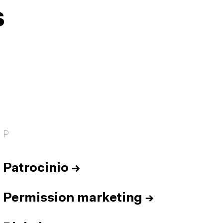
s
P
Patrocinio
→
Permission marketing
→