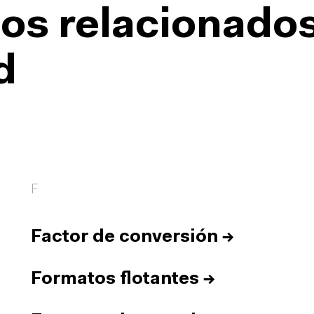
os relacionado
d
F
Factor de conversión
→
Formatos flotantes
→