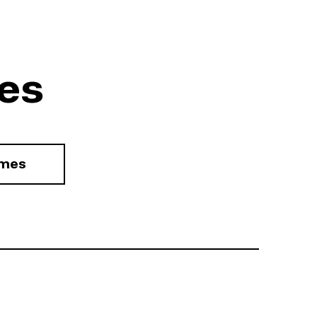
es
rmes