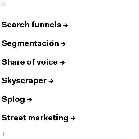
S
Search funnels
→
Segmentación
→
Share of voice
→
Skyscraper
→
Splog
→
Street marketing
→
T