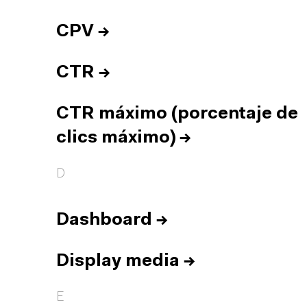
CPV
→
CTR
→
CTR máximo (porcentaje de
clics máximo)
→
D
Dashboard
→
Display media
→
E