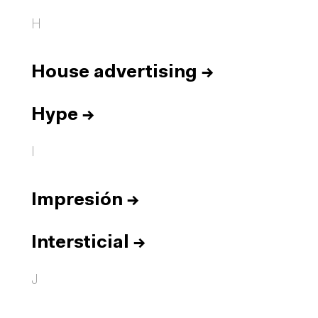
H
House advertising
→
Hype
→
I
Impresión
→
Intersticial
→
J