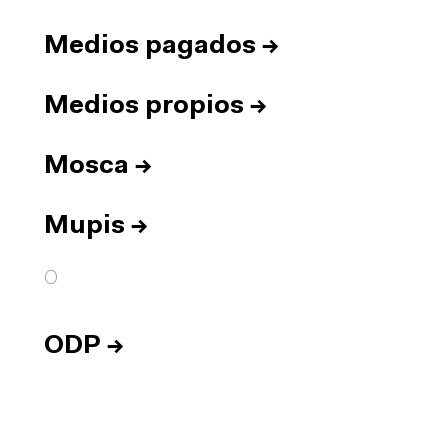
Medios pagados
→
Medios propios
→
Mosca
→
Mupis
→
O
ODP
→