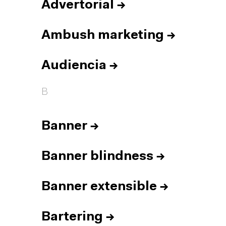
Advertorial
→
Ambush marketing
→
Audiencia
→
B
Banner
→
Banner blindness
→
Banner extensible
→
Bartering
→