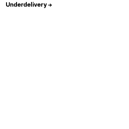
Underdelivery
→
Inicio
Equipo
Informes
Sesiones
Talento
Premios
Contacto
English