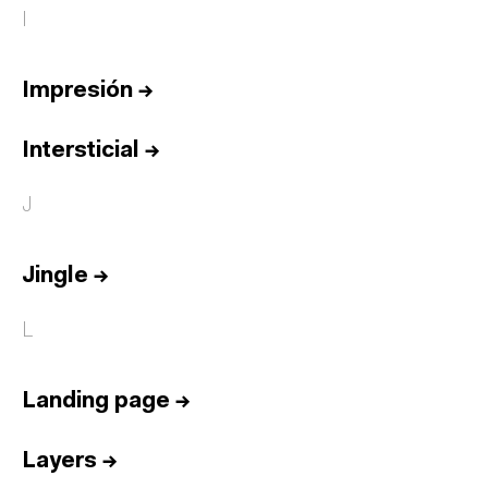
I
Impresión
→
Intersticial
→
J
Jingle
→
L
Landing page
→
Layers
→