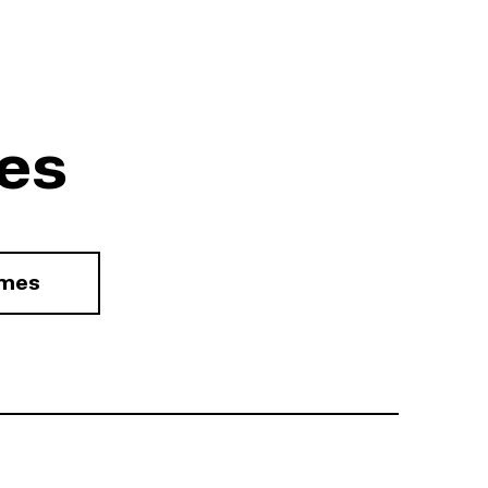
es
rmes