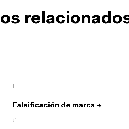
os relacionado
F
Falsificación de marca
→
G