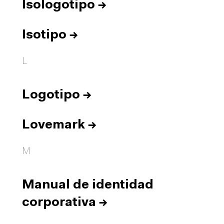
Isologotipo
→
Isotipo
→
L
Logotipo
→
Lovemark
→
M
Manual de identidad
corporativa
→