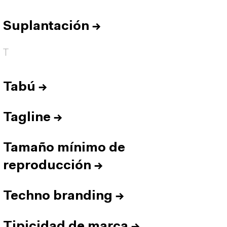
Suplantación
→
T
Tabú
→
Tagline
→
Tamaño mínimo de
reproducción
→
Techno branding
→
Tipicidad de marca
→