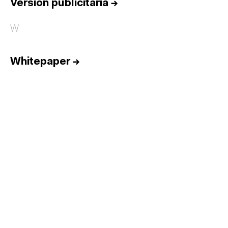
Versión publicitaria
→
W
Whitepaper
→
Inicio
Equipo
Informes
Sesiones
Talento