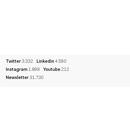
Premios
Contacto
English
Cultura
Diccionario
Legal
Privacidad
Cookies
Twitter
3.332
Linkedin
4.590
Instagram
1.898
Youtube
212
Newsletter
31.730