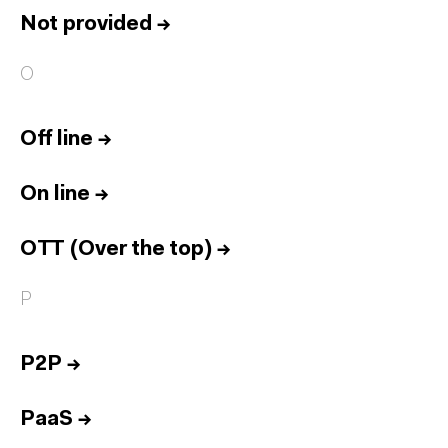
Not provided
→
O
Off line
→
On line
→
OTT (Over the top)
→
P
P2P
→
PaaS
→