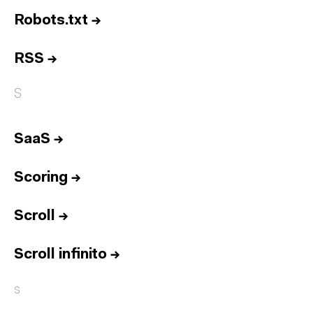
Robots.txt
→
RSS
→
S
SaaS
→
Scoring
→
Scroll
→
Scroll infinito
→
Inicio
s