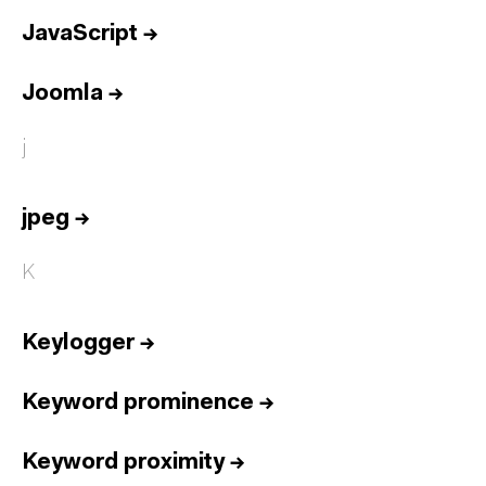
JavaScript
→
Joomla
→
j
jpeg
→
K
Keylogger
→
Keyword prominence
→
Keyword proximity
→