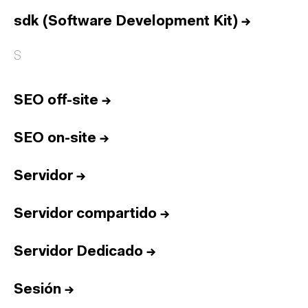
Equipo
sdk (Software Development Kit)
→
Informes
Sesiones
S
Talento
Premios
SEO off-site
→
Contacto
SEO on-site
→
English
Servidor
→
Cultura
Diccionario
Servidor compartido
→
Legal
Privacidad
Cookies
Twitter
3.332
Linkedin
4.590
Servidor Dedicado
→
Instagram
1.898
Youtube
212
Newsletter
31.730
Sesión
→