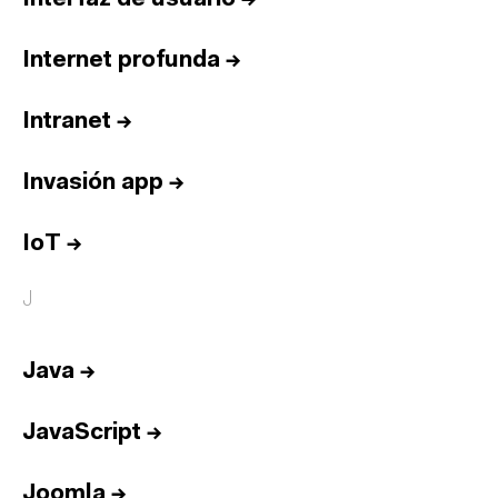
Internet profunda
→
Intranet
→
Invasión app
→
IoT
→
J
Java
→
JavaScript
→
Joomla
→