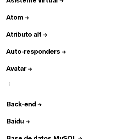
Asistente virtual
→
Atom
→
Atributo alt
→
Auto-responders
→
Avatar
→
B
Back-end
→
Baidu
→
Base de datos MySQL
→