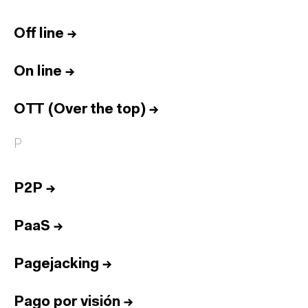
Off line
→
On line
→
OTT (Over the top)
→
P
P2P
→
PaaS
→
Pagejacking
→
Pago por visión
→