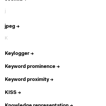
j
jpeg
→
K
Keylogger
→
Keyword prominence
→
Keyword proximity
→
KISS
→
Knowledge representation
→