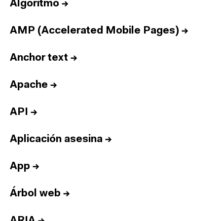
Algoritmo
→
AMP (Accelerated Mobile Pages)
→
Anchor text
→
Apache
→
API
→
Aplicación asesina
→
App
→
Árbol web
→
ARIA
→