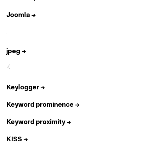
Joomla
→
j
jpeg
→
K
Keylogger
→
Keyword prominence
→
Keyword proximity
→
KISS
→