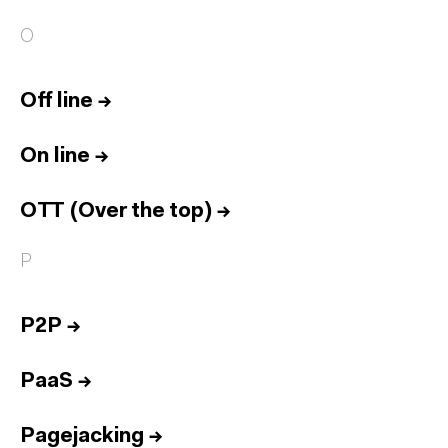
O
Off line
→
On line
→
OTT (Over the top)
→
P
P2P
→
PaaS
→
Pagejacking
→