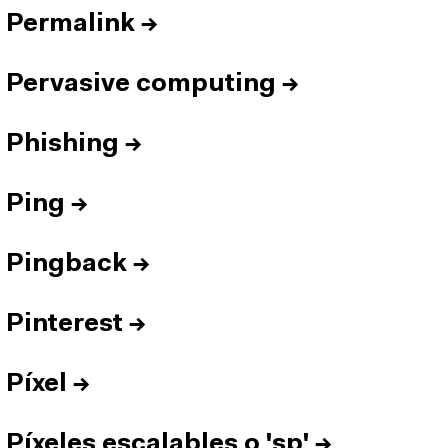
Permalink
→
Pervasive computing
→
Phishing
→
Ping
→
Pingback
→
Pinterest
→
Píxel
→
Píxeles escalables o 'sp'
→