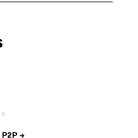
s
P
P2P
→