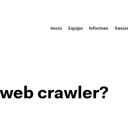
Inicio
Equipo
Informes
Sesio
 web crawler?