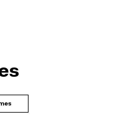
es
rmes