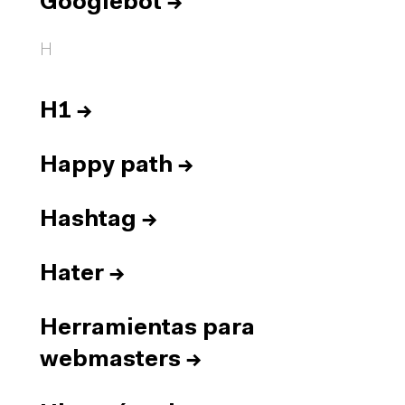
Googlebot
→
H
H1
→
Happy path
→
Hashtag
→
Hater
→
Herramientas para
webmasters
→