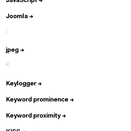
JavaScript
→
Joomla
→
j
jpeg
→
K
Keylogger
→
Keyword prominence
→
Keyword proximity
→