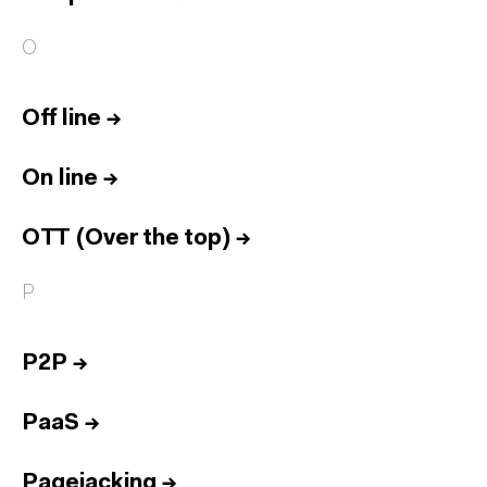
O
Off line
→
On line
→
OTT (Over the top)
→
P
P2P
→
PaaS
→
Pagejacking
→