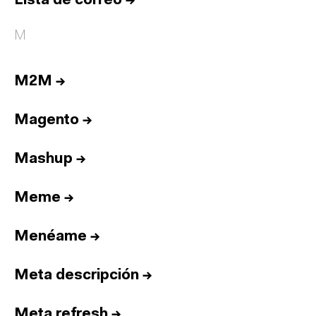
Lista de correo
→
M
M2M
→
Magento
→
Mashup
→
Meme
→
Menéame
→
Meta descripción
→
Meta refresh
→