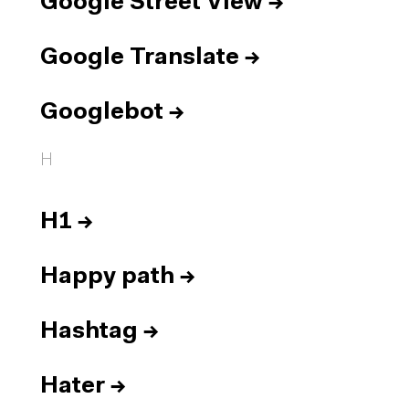
Google Street View
→
Google Translate
→
Googlebot
→
H
H1
→
Happy path
→
Hashtag
→
Hater
→