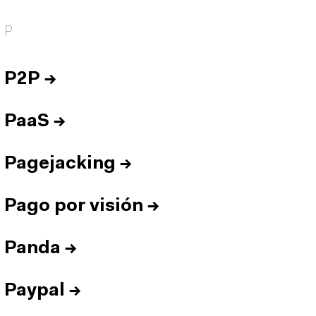
P
P2P
→
PaaS
→
Pagejacking
→
Pago por visión
→
Panda
→
Paypal
→