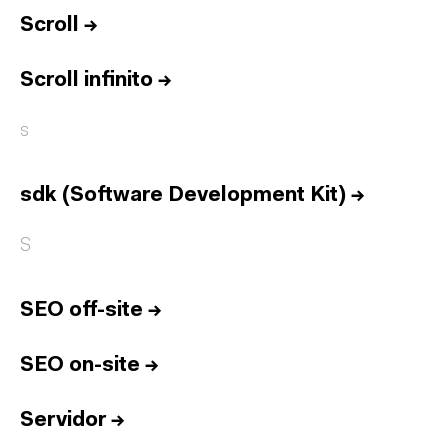
Equipo
Scroll
→
Informes
Sesiones
Scroll infinito
→
Talento
s
Premios
Contacto
sdk (Software Development Kit)
→
English
S
Cultura
Diccionario
SEO off-site
→
Legal
Privacidad
Cookies
Twitter
3.332
Linkedin
4.590
SEO on-site
→
Instagram
1.898
Youtube
212
Newsletter
31.730
Servidor
→