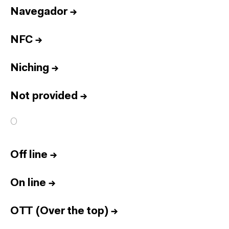
Navegador
→
NFC
→
Niching
→
Not provided
→
O
Off line
→
On line
→
OTT (Over the top)
→