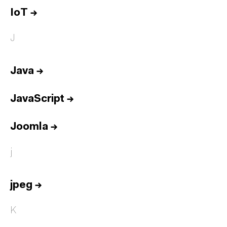
IoT
→
J
Java
→
JavaScript
→
Joomla
→
j
jpeg
→
K