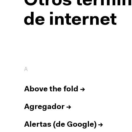
Otros términ
de internet
A
Above the fold
→
Agregador
→
Alertas (de Google)
→