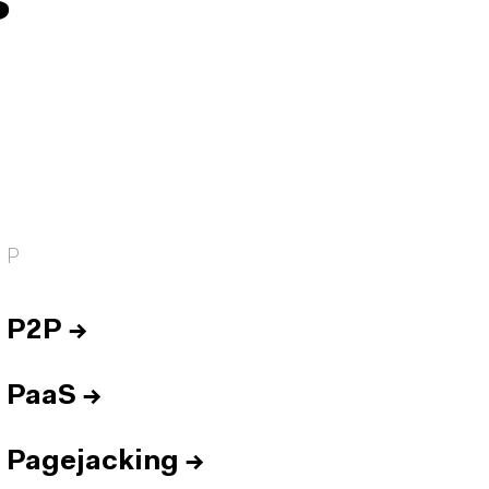
s
P
P2P
→
PaaS
→
Pagejacking
→