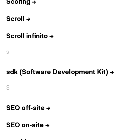
Equipo
Scoring
→
Informes
Scroll
→
Sesiones
Talento
Scroll infinito
→
Premios
s
Contacto
English
sdk (Software Development Kit)
→
S
Cultura
Diccionario
Legal
Privacidad
Cookies
SEO off-site
→
Twitter
3.332
Linkedin
4.590
Instagram
1.898
Youtube
212
SEO on-site
→
Newsletter
31.730