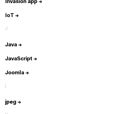
Invasión app
→
IoT
→
J
Java
→
JavaScript
→
Joomla
→
j
jpeg
→