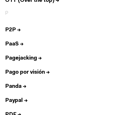
OTT (Over the top)
→
P
P2P
→
PaaS
→
Pagejacking
→
Pago por visión
→
Panda
→
Paypal
→
PDF
→