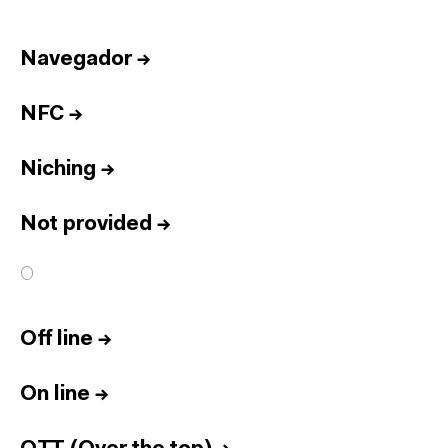
Navegador
→
NFC
→
Niching
→
Not provided
→
O
Off line
→
On line
→