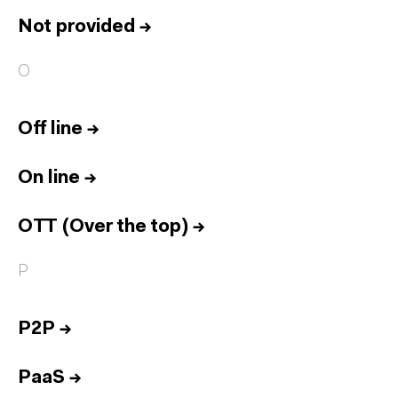
Not provided
→
O
Off line
→
On line
→
OTT (Over the top)
→
P
P2P
→
PaaS
→