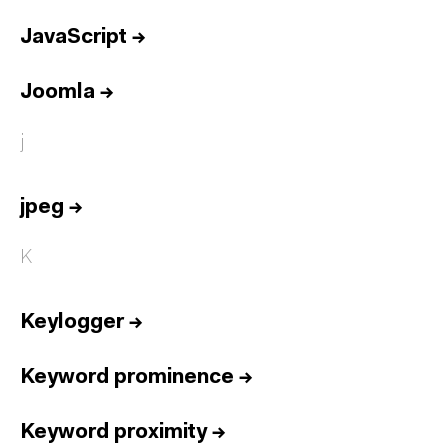
JavaScript
→
Joomla
→
j
jpeg
→
K
Keylogger
→
Keyword prominence
→
Keyword proximity
→