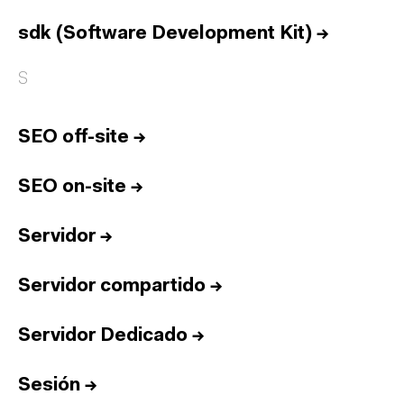
Equipo
Informes
sdk (Software Development Kit)
→
Sesiones
S
Talento
Premios
SEO off-site
→
Contacto
SEO on-site
→
English
Servidor
→
Cultura
Diccionario
Legal
Privacidad
Cookies
Servidor compartido
→
Twitter
3.332
Linkedin
4.590
Servidor Dedicado
→
Instagram
1.898
Youtube
212
Newsletter
31.730
Sesión
→