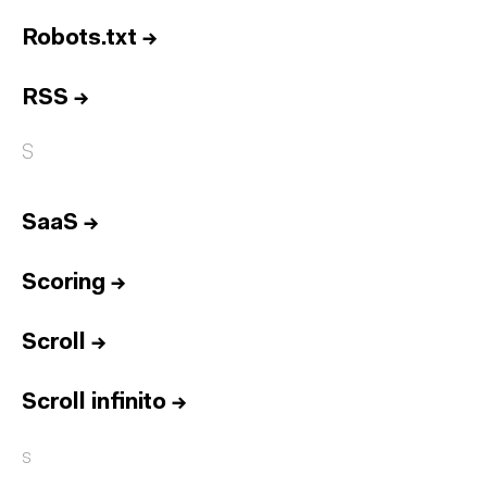
Robots.txt
→
RSS
→
S
SaaS
→
Scoring
→
Scroll
→
Scroll infinito
→
Inicio
s