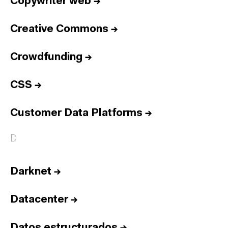
Copywriter web
→
Creative Commons
→
Crowdfunding
→
CSS
→
Customer Data Platforms
→
D
Darknet
→
Datacenter
→
Datos estructurados
→