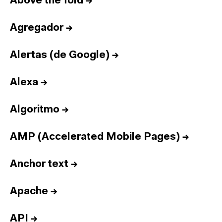
Above the fold
→
Agregador
→
Alertas (de Google)
→
Alexa
→
Algoritmo
→
AMP (Accelerated Mobile Pages)
→
Anchor text
→
Apache
→
API
→