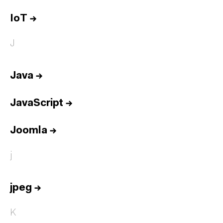
IoT
→
J
Java
→
JavaScript
→
Joomla
→
j
jpeg
→
K