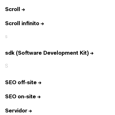
Equipo
Informes
Scroll
→
Sesiones
Scroll infinito
→
Talento
s
Premios
Contacto
sdk (Software Development Kit)
→
English
S
Cultura
Diccionario
Legal
Privacidad
Cookies
SEO off-site
→
Twitter
3.332
Linkedin
4.590
SEO on-site
→
Instagram
1.898
Youtube
212
Newsletter
31.730
Servidor
→