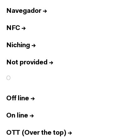
Navegador
→
NFC
→
Niching
→
Not provided
→
O
Off line
→
On line
→
OTT (Over the top)
→