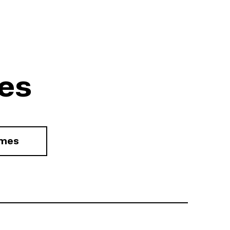
es
rmes