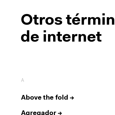
Otros términ
de internet
A
Above the fold
→
Agregador
→