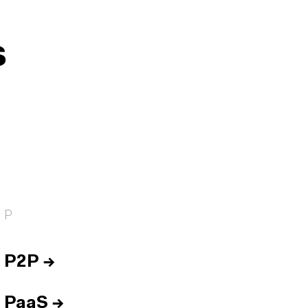
s
P
P2P
→
PaaS
→