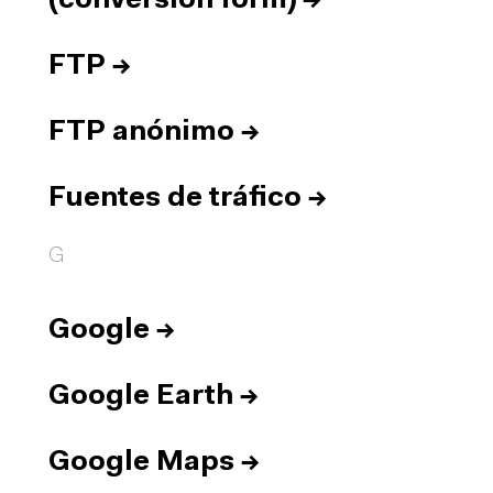
(conversion form)
→
FTP
→
FTP anónimo
→
Fuentes de tráfico
→
G
Google
→
Google Earth
→
Google Maps
→