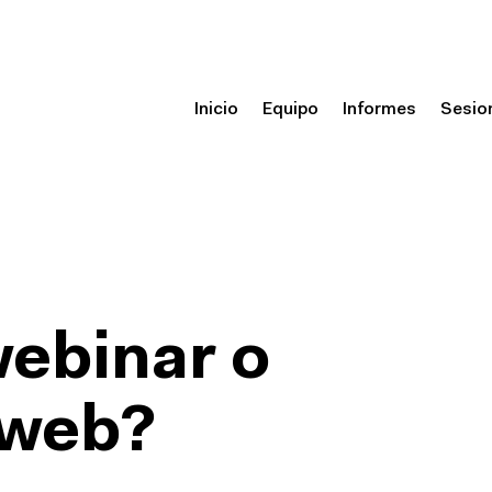
Inicio
Equipo
Informes
Sesio
webinar o
 web?