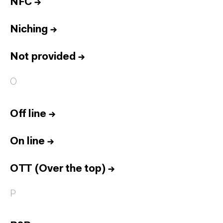
NFC
→
Niching
→
Not provided
→
O
Off line
→
On line
→
OTT (Over the top)
→
P