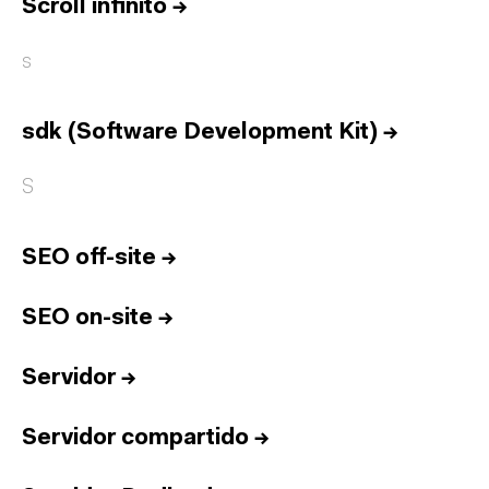
Equipo
Scroll infinito
→
Informes
s
Sesiones
Talento
sdk (Software Development Kit)
→
Premios
S
Contacto
English
SEO off-site
→
SEO on-site
→
Cultura
Diccionario
Legal
Privacidad
Cookies
Servidor
→
Twitter
3.332
Linkedin
4.590
Instagram
1.898
Youtube
212
Servidor compartido
→
Newsletter
31.730