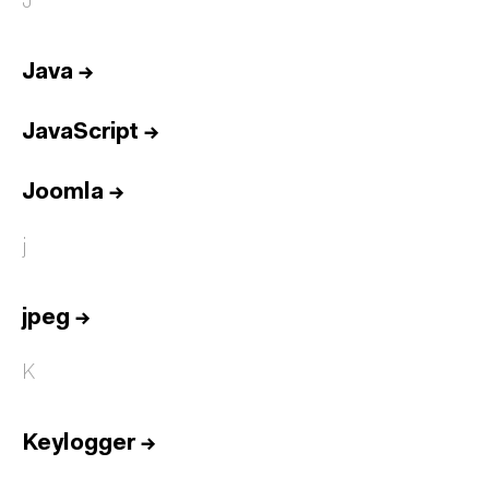
J
Java
→
JavaScript
→
Joomla
→
j
jpeg
→
K
Keylogger
→