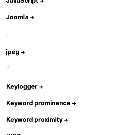
JavaScript
→
Joomla
→
j
jpeg
→
K
Keylogger
→
Keyword prominence
→
Keyword proximity
→