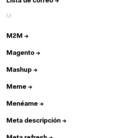
Lista de correo
→
M
M2M
→
Magento
→
Mashup
→
Meme
→
Menéame
→
Meta descripción
→
Meta refresh
→