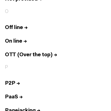
O
Off line
→
On line
→
OTT (Over the top)
→
P
P2P
→
PaaS
→
Pagejacking
→