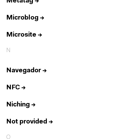
Metatag
→
Microblog
→
Microsite
→
N
Navegador
→
NFC
→
Niching
→
Not provided
→
O