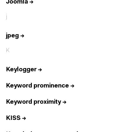
Joomla
→
j
jpeg
→
K
Keylogger
→
Keyword prominence
→
Keyword proximity
→
KISS
→