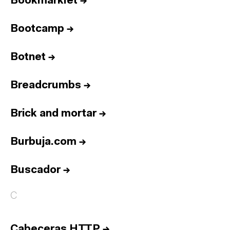
Bookmarklet
→
Bootcamp
→
Botnet
→
Breadcrumbs
→
Brick and mortar
→
Burbuja.com
→
Buscador
→
C
Cabeceras HTTP
→