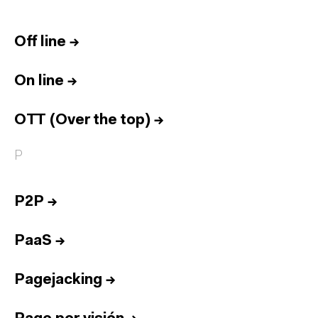
Off line
→
On line
→
OTT (Over the top)
→
P
P2P
→
PaaS
→
Pagejacking
→