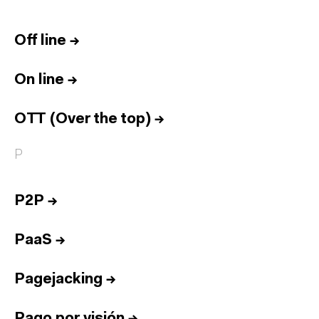
Off line
→
On line
→
OTT (Over the top)
→
P
P2P
→
PaaS
→
Pagejacking
→
Pago por visión
→