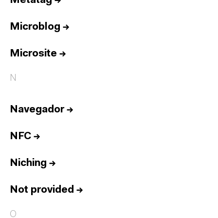
Metatag
→
Microblog
→
Microsite
→
N
Navegador
→
NFC
→
Niching
→
Not provided
→
O