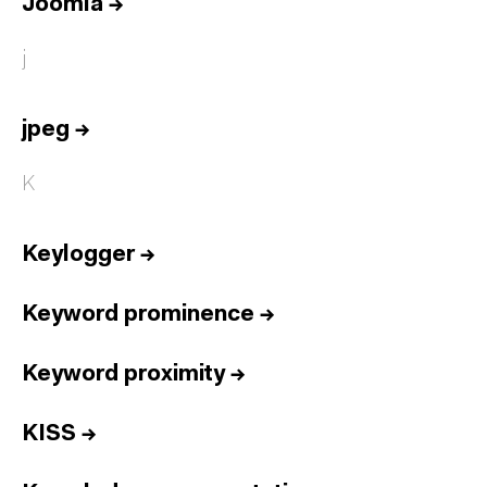
Joomla
→
j
jpeg
→
K
Keylogger
→
Keyword prominence
→
Keyword proximity
→
KISS
→