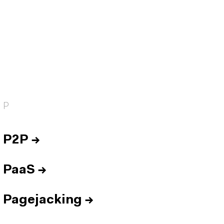
P
P2P
→
PaaS
→
Pagejacking
→