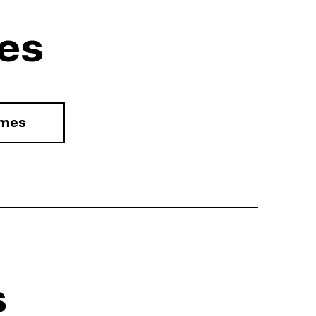
es
rmes
s