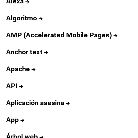
Alexa
→
Algoritmo
→
AMP (Accelerated Mobile Pages)
→
Anchor text
→
Apache
→
API
→
Aplicación asesina
→
App
→
Árbol web
→