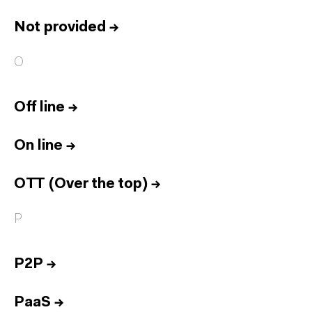
Not provided
→
O
Off line
→
On line
→
OTT (Over the top)
→
P
P2P
→
PaaS
→