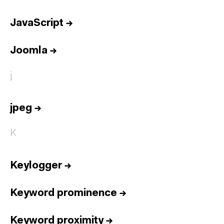
JavaScript
→
Joomla
→
j
jpeg
→
K
Keylogger
→
Keyword prominence
→
Keyword proximity
→