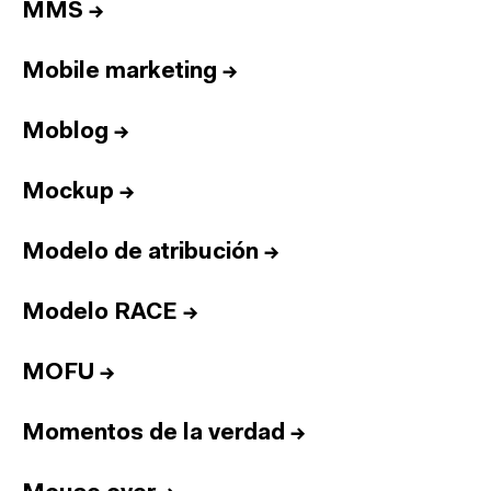
Equipo
MMS
→
Informes
Mobile marketing
→
Sesiones
Talento
Moblog
→
Premios
Mockup
→
Contacto
English
Modelo de atribución
→
Modelo RACE
→
Cultura
Diccionario
Legal
Privacidad
Cookies
MOFU
→
Twitter
3.332
Linkedin
4.590
Instagram
1.898
Youtube
212
Momentos de la verdad
→
Newsletter
31.730